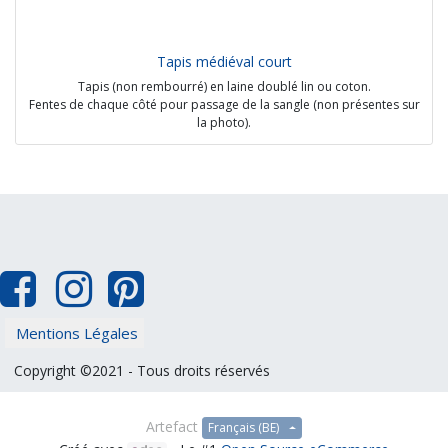
Tapis médiéval court
Tapis (non rembourré) en laine doublé lin ou coton.
Fentes de chaque côté pour passage de la sangle (non présentes sur
la photo).
Peut s'installer par dessus un tapis moderne ou sans.
Employé tout au long du Moyen-Age.
Sources :
- Moralia in Job, Dijon, BM, 0173 (0137) (12e siècle)
- De arte venandi cum avibus, Germany (1240)
Options :
- Matière différente
- Découpures différentes
Mentions Légales
Prix : à partir de 57€
Copyright ©2021 - Tous droits réservés
Artefact
Français (BE)