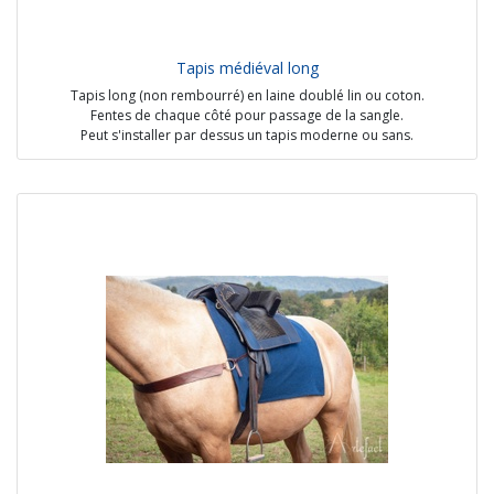
Tapis médiéval long
Tapis long (non rembourré) en laine doublé lin ou coton.
Fentes de chaque côté pour passage de la sangle.
Peut s'installer par dessus un tapis moderne ou sans.
Employé du 13e au 15e siècle dans des contextes civils et non
militaires.
A ma connaissance, pas de représentations pour les hommes au 13e
siècle.
Sources :
- Entrée de Charles V à Paris, BnF, Ms 6465, fol. 417 (1455-1460)
- Stuttgart playing cards, ca. 1430
- UBH Cod. Pal. germ. 848 Codex Manesse, fol. 69r (1300-1340)
- Roman d'Arthur, France, Beinecke MS 229, fol 40v. (1275-1300)
Options :
- Matières différentes
- Découpures différentes
Prix : à partir de 105€