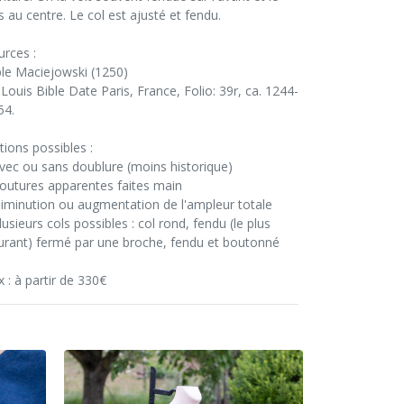
 au centre. Le col est ajusté et fendu.
urces :
ble Maciejowski (1250)
 Louis Bible Date Paris, France, Folio: 39r, ca. 1244-
54.
tions possibles :
Avec ou sans doublure (moins historique)
Coutures apparentes faites main
Diminution ou augmentation de l'ampleur totale
lusieurs cols possibles : col rond, fendu (le plus
urant) fermé par une broche, fendu et boutonné
x : à partir de 330€