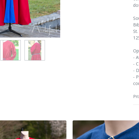
dos
So
Bi
St.
12
Op
- 
- 
- 
- P
co
Pri