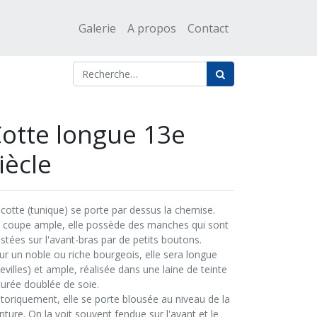
Galerie
A propos
Contact
otte longue 13e
iècle
 cotte (tunique) se porte par dessus la chemise.
 coupe ample, elle possède des manches qui sont
stées sur l'avant-bras par de petits boutons.
ur un noble ou riche bourgeois, elle sera longue
evilles) et ample, réalisée dans une laine de teinte
turée doublée de soie.
storiquement, elle se porte blousée au niveau de la
nture. On la voit souvent fendue sur l'avant et le