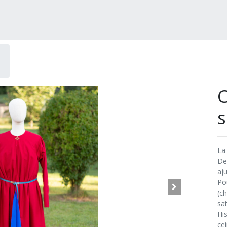
C
s
La
De
aju
Po
(ch
sa
Hi
cei